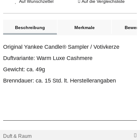
Auf Wunschzettel
Auf die Vergleichsliste
weitere Registerkarten anzeigen
Beschreibung
Merkmale
Bewer
Original Yankee Candle® Sampler / Votivkerze
Duftvariante: Warm Luxe Cashmere
Gewicht: ca. 49g
Brenndauer: ca. 15 Std. lt. Herstellerangaben
Duft & Raum