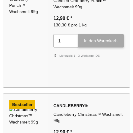
Candied Cranberry Punch™
Wachsmelt 99g
12,90 €
*
130,30 € pro 1 kg
In den Warenkorb
Lieferzeit:
1 - 3 Werktage
DE
Bestseller
CANDLEBERRY®
Candleberry Christmas™ Wachsmelt
99g
12,90 €
*