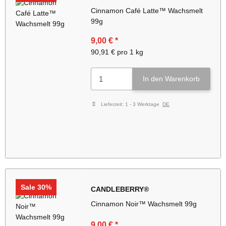
Cinnamon Café Latte™ Wachsmelt
99g
9,00 €
*
90,91 € pro 1 kg
In den Warenkorb
Lieferzeit:
1 - 3 Werktage
DE
Sale 30%
CANDLEBERRY®
Cinnamon Noir™ Wachsmelt 99g
9,00 €
*