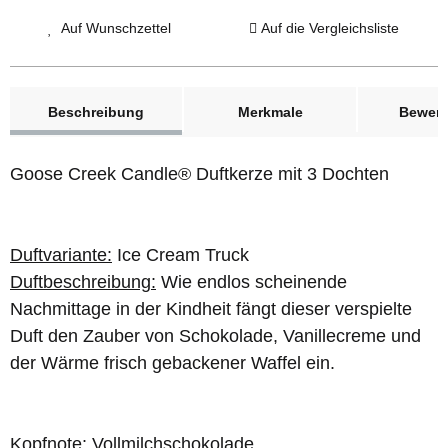
Auf Wunschzettel
Auf die Vergleichsliste
weitere Registerkarten anzeigen
Beschreibung
Merkmale
Bewer
Goose Creek Candle® Duftkerze mit 3 Dochten
Duftvariante:
Ice Cream Truck
Duftbeschreibung:
Wie endlos scheinende
Nachmittage in der Kindheit fängt dieser verspielte
Duft den Zauber von Schokolade, Vanillecreme und
der Wärme frisch gebackener Waffel ein.
Kopfnote:
Vollmilchschokolade