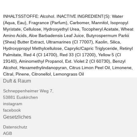
INHALTSSTOFFE: Alcohol. INACTIVE INGREDIENT(S): Water
(Aqua, Eau), Fragrance (Parfum), Carbomer, Mannitol, Isopropyl
Myristate, Cellulose, Hydroxyethyl Urea, Tocopheryl Acetate, Wheat
Amino Acids, Aloe Barbadensis Leaf Juice, Butyrospermum Parkii
(Shea) Butter Extract, Ultramarines (CI 77007), Kaolin, Silica,
Hydroxypropyl Methylcellulose, Caprylic/Capric Triglyceride, Retinyl
Palmitate, Red 4 (CI 14700), Red 33 (CI 17200), Yellow 5 (CI
19140), Aminomethyl Propanol, Ext. Violet 2 (CI 60730), Benzyl
Alcohol, Hexamethylindanopyran, Citrus Limon Peel Oil, Limonene,
Citral, Pinene, Citronellol, Lemongrass Oil
Duft & Raum
Schneppenheimer Weg 7,
53881 Euskirchen
instagram
facebook
Gesetzliches
Datenschutz
AGB