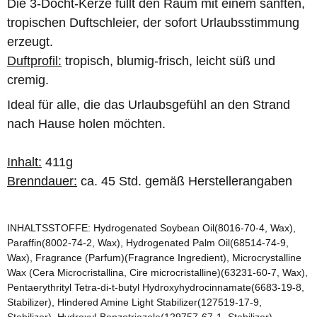
Die 3-Docht-Kerze füllt den Raum mit einem sanften,
tropischen Duftschleier, der sofort Urlaubsstimmung
erzeugt.
Duftprofil:
tropisch, blumig-frisch, leicht süß und
cremig.
Ideal für alle, die das Urlaubsgefühl an den Strand
nach Hause holen möchten.
Inhalt:
411g
Brenndauer:
ca. 45 Std. gemäß Herstellerangaben
INHALTSSTOFFE: Hydrogenated Soybean Oil(8016-70-4, Wax),
Paraffin(8002-74-2, Wax), Hydrogenated Palm Oil(68514-74-9,
Wax), Fragrance (Parfum)(Fragrance Ingredient), Microcrystalline
Wax (Cera Microcristallina, Cire microcristalline)(63231-60-7, Wax),
Pentaerythrityl Tetra-di-t-butyl Hydroxyhydrocinnamate(6683-19-8,
Stabilizer), Hindered Amine Light Stabilizer(127519-17-9,