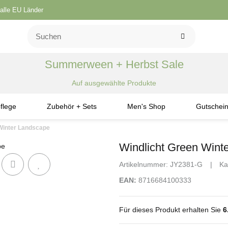
 alle EU Länder
Summerween + Herbst Sale
Auf ausgewählte Produkte
flege
Zubehör + Sets
Men's Shop
Gutschei
Winter Landscape
Windlicht Green Wint
Artikelnummer:
JY2381-G
Ka
EAN:
8716684100333
Für dieses Produkt erhalten Sie
6