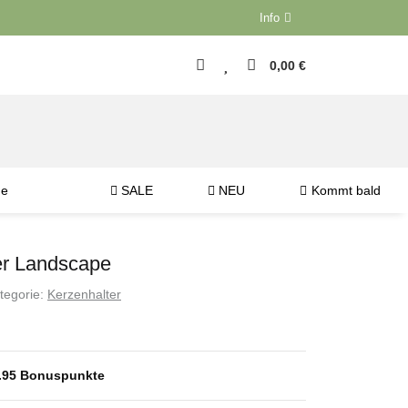
Info
0,00 €
ne
SALE
NEU
Kommt bald
er Landscape
tegorie:
Kerzenhalter
.95
Bonuspunkte