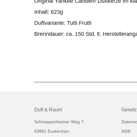
Original Yankee Candle® Duftkerze im k
Inhalt: 623g
Duftvariante: Tutti Frutti
Brenndauer: ca. 150 Std. lt. Herstelleran
Duft & Raum
Gesetz
Schneppenheimer Weg 7,
Datensc
53881 Euskirchen
AGB