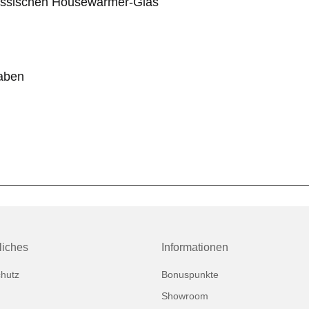
lassischen Housewarmer-Glas
gaben
liches
Informationen
hutz
Bonuspunkte
Showroom