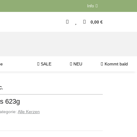
Info
0,00 €
ne
SALE
NEU
Kommt bald
C.
as 623g
ategorie:
Alle Kerzen