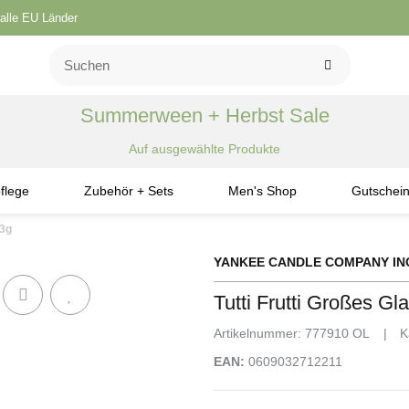
 alle EU Länder
Summerween + Herbst Sale
Auf ausgewählte Produkte
flege
Zubehör + Sets
Men's Shop
Gutschei
23g
YANKEE CANDLE COMPANY IN
Tutti Frutti Großes Gl
Artikelnummer:
777910 OL
K
EAN:
0609032712211