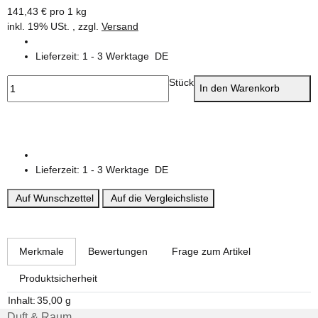
141,43 € pro 1 kg
inkl. 19% USt. , zzgl.
Versand
Lieferzeit:
1 - 3 Werktage
DE
Stück
In den Warenkorb
Lieferzeit:
1 - 3 Werktage
DE
Auf Wunschzettel
Auf die Vergleichsliste
weitere Registerkarten anzeigen
Merkmale
Bewertungen
Frage zum Artikel
Produktsicherheit
Produkteigenschaft
Wert
Inhalt:
35,00 g
Duft & Raum