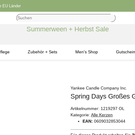
le EU Länder
Summerween + Herbst Sale
flege
Zubehör + Sets
Men's Shop
Gutschei
Yankee Candle Company Inc.
Spring Days Großes 
Artikelnummer:
1219297 OL
Kategorie:
Alle Kerzen
EAN:
0609032853044
Für dieses Produkt erhalten Sie
3