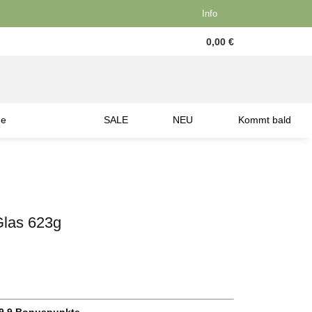
Info
0,00 €
ne
SALE
NEU
Kommt bald
Glas 623g
9.9
Bonuspunkte