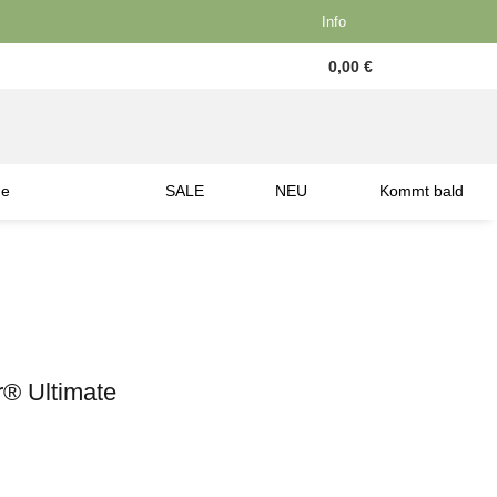
Info
0,00 €
ne
SALE
NEU
Kommt bald
r® Ultimate