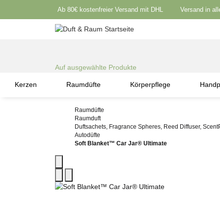
Ab 80€ kostenfreier Versand mit DHL
Versand in al
Auf ausgewählte Produkte
Kerzen
Raumdüfte
Körperpflege
Handp
Raumdüfte
Raumduft
Duftsachets, Fragrance Spheres, Reed Diffuser, ScentP
Autodüfte
Soft Blanket™ Car Jar® Ultimate