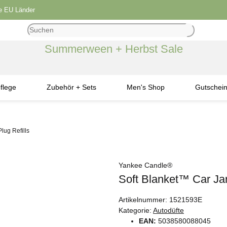
le EU Länder
Summerween + Herbst Sale
flege
Zubehör + Sets
Men's Shop
Gutschei
lug Refills
Yankee Candle®
Soft Blanket™ Car Ja
Artikelnummer:
1521593E
Kategorie:
Autodüfte
EAN:
5038580088045