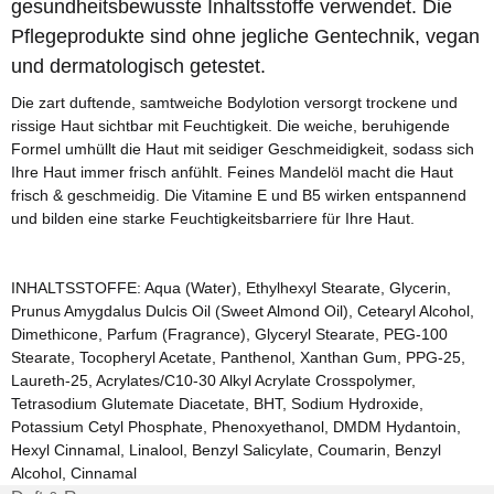
gesundheitsbewusste Inhaltsstoffe verwendet. Die
Pflegeprodukte sind ohne jegliche Gentechnik, vegan
und dermatologisch getestet.
Die zart duftende, samtweiche Bodylotion versorgt trockene und
rissige Haut sichtbar mit Feuchtigkeit. Die weiche, beruhigende
Formel umhüllt die Haut mit seidiger Geschmeidigkeit, sodass sich
Ihre Haut immer frisch anfühlt. Feines Mandelöl macht die Haut
frisch & geschmeidig. Die Vitamine E und B5 wirken entspannend
und bilden eine starke Feuchtigkeitsbarriere für Ihre Haut.
INHALTSSTOFFE: Aqua (Water), Ethylhexyl Stearate, Glycerin,
Prunus Amygdalus Dulcis Oil (Sweet Almond Oil), Cetearyl Alcohol,
Dimethicone, Parfum (Fragrance), Glyceryl Stearate, PEG-100
Stearate, Tocopheryl Acetate, Panthenol, Xanthan Gum, PPG-25,
Laureth-25, Acrylates/C10-30 Alkyl Acrylate Crosspolymer,
Tetrasodium Glutemate Diacetate, BHT, Sodium Hydroxide,
Potassium Cetyl Phosphate, Phenoxyethanol, DMDM ​​Hydantoin,
Hexyl Cinnamal, Linalool, Benzyl Salicylate, Coumarin, Benzyl
Alcohol, Cinnamal