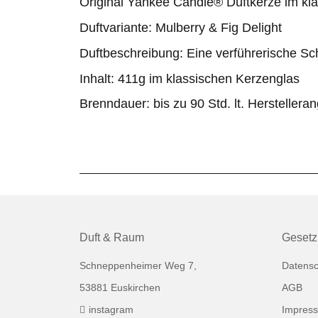
Original Yankee Candle® Duftkerze im k
Duftvariante: Mulberry & Fig Delight
Duftbeschreibung: Eine verführerische Sch
Inhalt: 411g im klassischen Kerzenglas
Brenndauer: bis zu 90 Std. lt. Herstellera
Duft & Raum
Gesetz
Schneppenheimer Weg 7,
Datensc
53881 Euskirchen
AGB
instagram
Impres