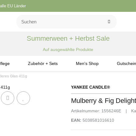
 alle EU Länder
Summerween + Herbst Sale
Auf ausgewählte Produkte
flege
Zubehör + Sets
Men's Shop
Gutschei
tleres Glas 411g
YANKEE CANDLE®
Mulberry & Fig Delight
Artikelnummer:
1556246E
Ka
EAN:
5038581016610