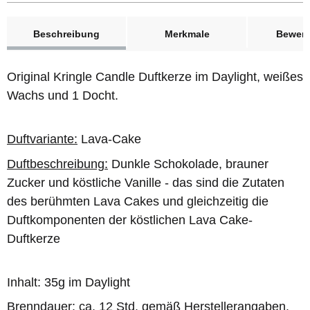
weitere Registerkarten anzeigen
Beschreibung
Merkmale
Bewer
Original Kringle Candle Duftkerze im Daylight, weißes
Wachs und 1 Docht.
Duftvariante:
Lava-Cake
Duftbeschreibung:
Dunkle Schokolade, brauner
Zucker und köstliche Vanille - das sind die Zutaten
des berühmten Lava Cakes und gleichzeitig die
Duftkomponenten der köstlichen Lava Cake-
Duftkerze
Inhalt: 35g im Daylight
Brenndauer: ca. 12 Std. gemäß Herstellerangaben.