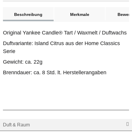
weitere Registerkarten anzeigen
Beschreibung
Merkmale
Bewer
Original Yankee Candle® Tart / Waxmelt / Duftwachs
Duftvariante: Island Citrus aus der Home Classics
Serie
Gewicht: ca. 22g
Brenndauer: ca. 8 Std. lt. Herstellerangaben
Duft & Raum