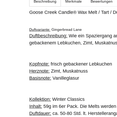
Beschreibung
Merkmale
Bewertungen
Goose Creek Candle® Wax Melt / Tart / D
Duftvariante:
Gingerbread Lane
Duftbeschreibung:
Wie ein Spaziergang an 
gebackenem Lebkuchen, Zimt, Muskatnuss
Kopfnote:
frisch gebackener Lebkuchen
Herznote:
Zimt, Muskatnuss
Basisnote:
Vanilleglasur
Kollektion:
Winter Classics
Inhalt:
59g im 6er Pack. Die Melts werden 
Duftdauer:
ca. 50-80 Std. lt. Herstellera