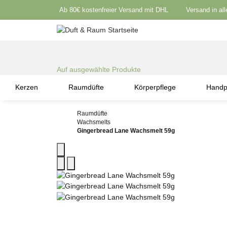
Ab 80€ kostenfreier Versand mit DHL
Versand in al
Auf ausgewählte Produkte
Kerzen
Raumdüfte
Körperpflege
Handp
Raumdüfte
Wachsmelts
Gingerbread Lane Wachsmelt 59g