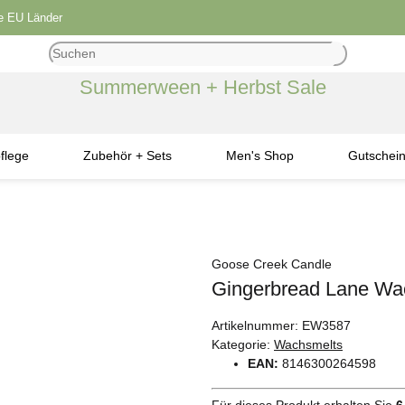
le EU Länder
Summerween + Herbst Sale
flege
Zubehör + Sets
Men's Shop
Gutschei
Goose Creek Candle
Gingerbread Lane Wa
Artikelnummer:
EW3587
Kategorie:
Wachsmelts
EAN:
8146300264598
Für dieses Produkt erhalten Sie
6