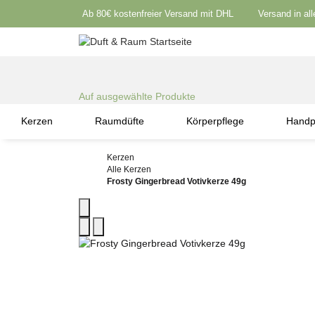
Ab 80€ kostenfreier Versand mit DHL
Versand in al
Auf ausgewählte Produkte
Kerzen
Raumdüfte
Körperpflege
Handp
Kerzen
Alle Kerzen
Frosty Gingerbread Votivkerze 49g