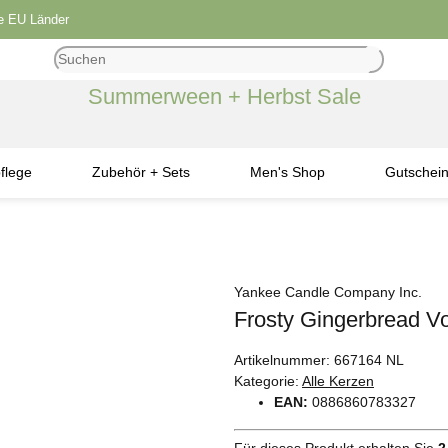
le EU Länder
Summerween + Herbst Sale
flege
Zubehör + Sets
Men's Shop
Gutschei
Yankee Candle Company Inc.
Frosty Gingerbread Vo
Artikelnummer:
667164 NL
Kategorie:
Alle Kerzen
EAN:
0886860783327
Für dieses Produkt erhalten Sie
2