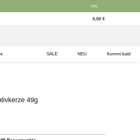
Info
0,00 €
ne
SALE
NEU
Kommt bald
tivkerze 49g
.95
Bonuspunkte