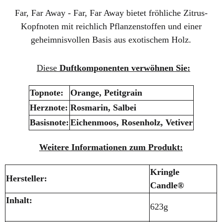
Far, Far Away
-
Far, Far Away bietet fröhliche Zitrus-
Kopfnoten mit reichlich Pflanzenstoffen und einer
geheimnisvollen Basis aus exotischem Holz.
Diese
Duftkomponenten verwöhnen Sie:
Topnote:
Orange, Petitgrain
Herznote:
Rosmarin, Salbei
Basisnote:
Eichenmoos, Rosenholz, Vetiver
Weitere Informationen zum Produkt:
Kringle
Hersteller:
Candle®
Inhalt:
623g