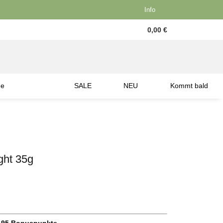
Info
0,00 €
ne
SALE
NEU
Kommt bald
ght 35g
.95
Bonuspunkte