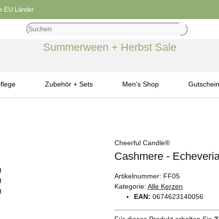
le EU Länder
Summerween + Herbst Sale
flege
Zubehör + Sets
Men's Shop
Gutschei
Cheerful Candle®
Cashmere - Echeveria
Artikelnummer:
FF05
Kategorie:
Alle Kerzen
EAN:
0674623140056
Für dieses Produkt erhalten Sie
2