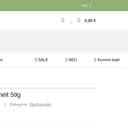
Info
0,00 €
ne
SALE
NEU
Kommt bald
elt 59g
1
Kategorie:
Wachsmelts