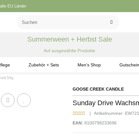
 alle EU Länder
Summerween + Herbst Sale
Auf ausgewählte Produkte
flege
Zubehör + Sets
Men's Shop
Gutschei
elt 59g
GOOSE CREEK CANDLE
Sunday Drive Wachsm
Artikelnummer:
EW72
EAN:
8100798233696