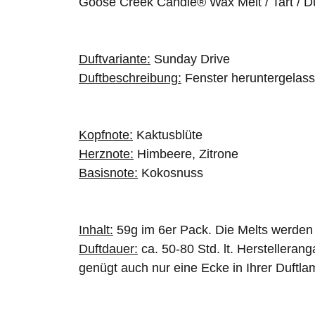
Goose Creek Candle® Wax Melt / Tart / D
Duftvariante:
Sunday Drive
Duftbeschreibung:
Fenster heruntergelas
Kopfnote:
Kaktusblüte
Herznote:
Himbeere, Zitrone
Basisnote:
Kokosnuss
Inhalt:
59g im 6er Pack. Die Melts werden 
Duftdauer:
ca. 50-80 Std. lt. Herstellera
genügt auch nur eine Ecke in Ihrer Duftl