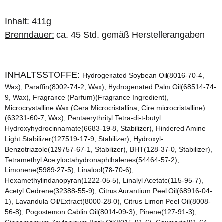
Inhalt:
411g
Brenndauer:
ca. 45 Std. gemäß Herstellerangaben
INHALTSSTOFFE:
Hydrogenated Soybean Oil(8016-70-4,
Wax), Paraffin(8002-74-2, Wax), Hydrogenated Palm Oil(68514-74-
9, Wax), Fragrance (Parfum)(Fragrance Ingredient),
Microcrystalline Wax (Cera Microcristallina, Cire microcristalline)
(63231-60-7, Wax), Pentaerythrityl Tetra-di-t-butyl
Hydroxyhydrocinnamate(6683-19-8, Stabilizer), Hindered Amine
Light Stabilizer(127519-17-9, Stabilizer), Hydroxyl-
Benzotriazole(129757-67-1, Stabilizer), BHT(128-37-0, Stabilizer),
Tetramethyl Acetyloctahydronaphthalenes(54464-57-2),
Limonene(5989-27-5), Linalool(78-70-6),
Hexamethylindanopyran(1222-05-5), Linalyl Acetate(115-95-7),
Acetyl Cedrene(32388-55-9), Citrus Aurantium Peel Oil(68916-04-
1), Lavandula Oil/Extract(8000-28-0), Citrus Limon Peel Oil(8008-
56-8), Pogostemon Cablin Oil(8014-09-3), Pinene(127-91-3),
Cinnamomum Zeylanicum Bark Oil(8015-91-6), Coumarin(91-64-